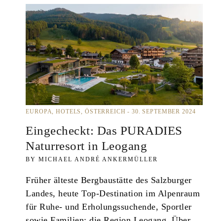
EUROPA
HOTELS
ÖSTERREICH
30. SEPTEMBER 2024
Eingecheckt: Das PURADIES
Naturresort in Leogang
MICHAEL ANDRÉ ANKERMÜLLER
Früher älteste Bergbaustätte des Salzburger
Landes, heute Top-Destination im Alpenraum
für Ruhe- und Erholungssuchende, Sportler
sowie Familien: die Region Leogang. Über