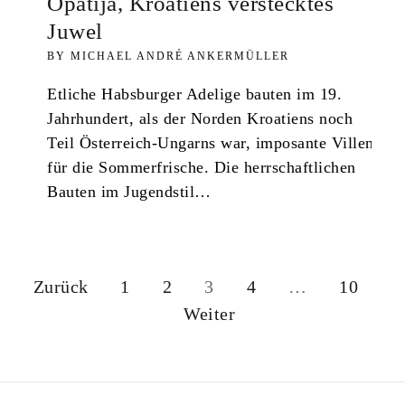
Opatija, Kroatiens verstecktes
Juwel
MICHAEL ANDRÉ ANKERMÜLLER
Etliche Habsburger Adelige bauten im 19.
Jahrhundert, als der Norden Kroatiens noch
Teil Österreich-Ungarns war, imposante Villen
für die Sommerfrische. Die herrschaftlichen
Bauten im Jugendstil…
Zurück
1
2
3
4
…
10
S
Weiter
e
i