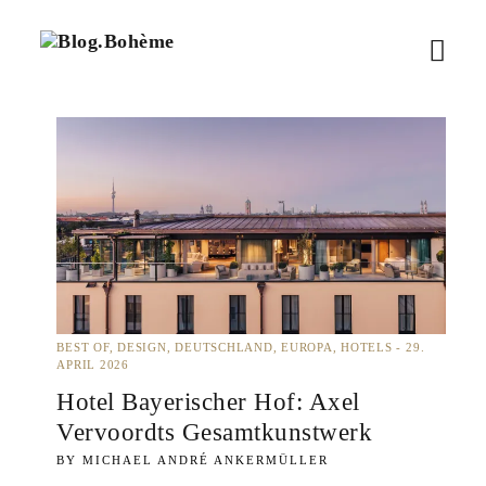
B
M
l
o
e
g
.
n
B
ü
o
h
ö
è
m
f
e
f
n
BEST OF
DESIGN
DEUTSCHLAND
EUROPA
HOTELS
29.
APRIL 2026
e
Hotel Bayerischer Hof: Axel
Vervoordts Gesamtkunstwerk
n
MICHAEL ANDRÉ ANKERMÜLLER