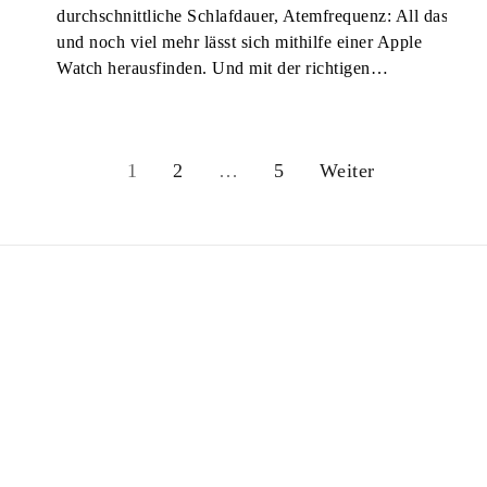
durchschnittliche Schlafdauer, Atemfrequenz: All das
und noch viel mehr lässt sich mithilfe einer Apple
Watch herausfinden. Und mit der richtigen…
1
2
…
5
Weiter
S
e
i
t
e
n
n
u