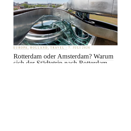
EUROPA
HOLLAND
TRAVEL
7. JULI 2026
Rotterdam oder Amsterdam? Warum
sich der Städtetrip nach Rotterdam
lohnt
MICHAEL ANDRÉ ANKERMÜLLER
Wer mit dem Amsterdam-Bild im Kopf anreist, könnte
enttäuscht sein: geneigte Giebelhäuser, verwinkelte
Gassen, in denen man sich gut und gerne verläuft,
Grachten an jeder…