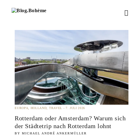
B
M
l
o
e
g
.
n
B
o
ü
h
è
ö
m
e
f
f
n
e
EUROPA
HOLLAND
TRAVEL
7. JULI 2026
n
Rotterdam oder Amsterdam? Warum sich
der Städtetrip nach Rotterdam lohnt
MICHAEL ANDRÉ ANKERMÜLLER