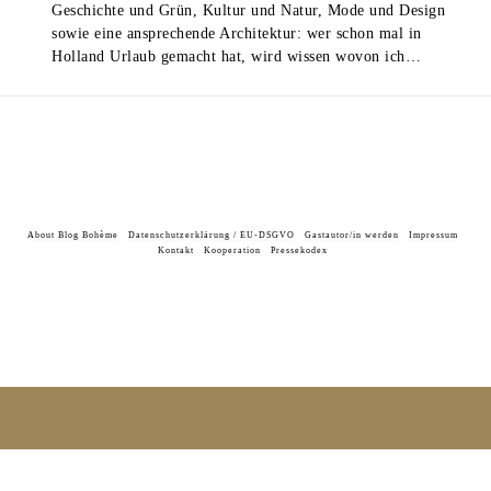
Geschichte und Grün, Kultur und Natur, Mode und Design
sowie eine ansprechende Architektur: wer schon mal in
Holland Urlaub gemacht hat, wird wissen wovon ich…
About Blog Bohème
Datenschutzerklärung / EU-DSGVO
Gastautor/in werden
Impressum
Kontakt
Kooperation
Pressekodex