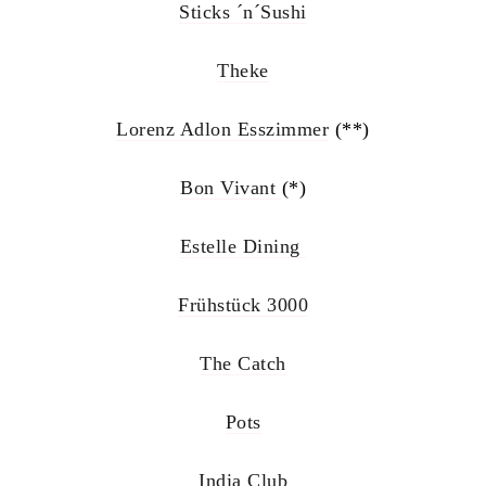
Sticks ´n´Sushi
Theke
Lorenz Adlon Esszimmer
(**)
Bon Vivant
(*)
Estelle Dining
Frühstück 3000
The Catch
Pots
India Club