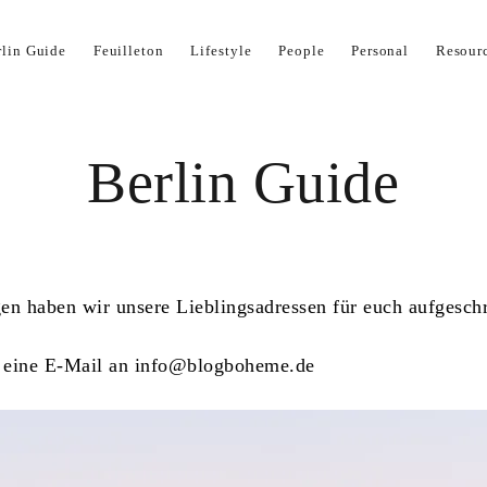
Impressum
Kontakt
Kooperation
Now
rlin Guide
Feuilleton
Lifestyle
People
Personal
Resour
Berlin Guide
gen haben wir unsere Lieblingsadressen für euch aufgesch
e eine E-Mail an info@blogboheme.de