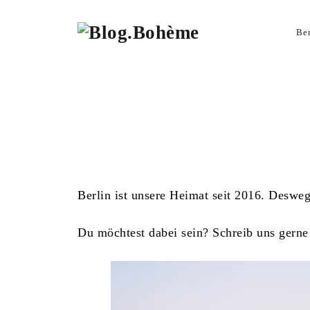
B
About Blog Bohème
Gastautor/in Werden
Be
l
o
g
.
B
o
h
Berlin ist unsere Heimat seit 2016. Deswe
è
m
Du möchtest dabei sein? Schreib uns gern
e