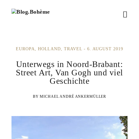
B
M
l
o
e
g
.
n
B
EUROPA
HOLLAND
TRAVEL
6. AUGUST 2019
ü
o
h
ö
Unterwegs in Noord-Brabant:
è
m
Street Art, Van Gogh und viel
f
e
Geschichte
f
MICHAEL ANDRÉ ANKERMÜLLER
n
e
n