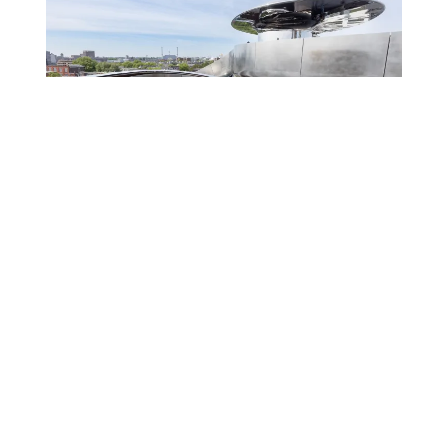
EUROPA
HOLLAND
TRAVEL
7. JULI 2026
Rotterdam oder Amsterdam?
Warum sich der Städtetrip nach
Rotterdam lohnt
MICHAEL ANDRÉ ANKERMÜLLER
Wer mit dem Amsterdam-Bild im Kopf anreist,
könnte enttäuscht sein: geneigte Giebelhäuser,
verwinkelte Gassen, in denen man sich gut und
gerne verläuft, Grachten an jeder…