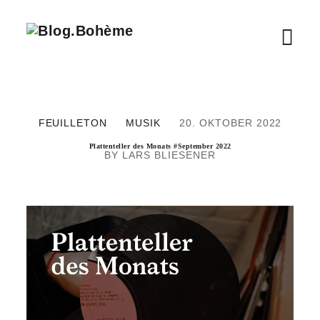
B
M
l
o
e
g
.
n
B
FEUILLETON
MUSIK
20. OKTOBER 2022
o
ü
h
Plattenteller des Monats #September 2022
LARS BLIESENER
è
ö
m
e
f
f
n
e