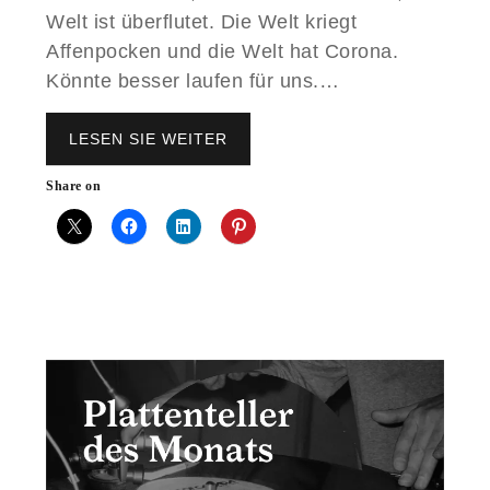
Welt ist überflutet. Die Welt kriegt
Affenpocken und die Welt hat Corona.
Könnte besser laufen für uns.…
LESEN SIE WEITER
P
L
A
Share on
T
T
E
N
T
E
L
L
E
R
D
E
S
M