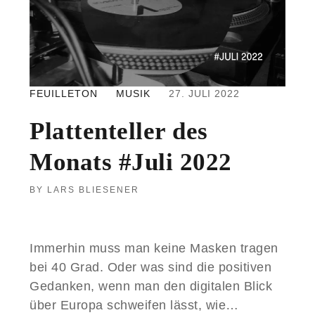
O
N
A
T
S
#
FEUILLETON
MUSIK
27. JULI 2022
A
U
Plattenteller des
G
U
Monats #Juli 2022
S
T
2
LARS BLIESENER
0
2
2
Immerhin muss man keine Masken tragen
bei 40 Grad. Oder was sind die positiven
Gedanken, wenn man den digitalen Blick
über Europa schweifen lässt, wie…