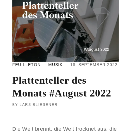
R
D
E
S
M
O
N
A
T
S
#
FEUILLETON
MUSIK
16. SEPTEMBER 2022
D
E
Plattenteller des
Z
E
Monats #August 2022
M
B
E
LARS BLIESENER
R
2
0
2
Die Welt brennt, die Welt trocknet aus, die
2