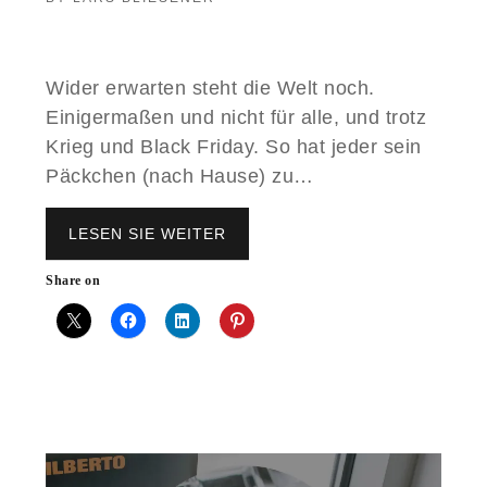
Wider erwarten steht die Welt noch.
Einigermaßen und nicht für alle, und trotz
Krieg und Black Friday. So hat jeder sein
Päckchen (nach Hause) zu…
LESEN SIE WEITER
P
L
A
Share on
T
T
E
N
T
E
L
L
E