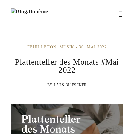
B
M
l
o
e
g
.
n
B
FEUILLETON
MUSIK
30. MAI 2022
ü
o
h
ö
Plattenteller des Monats #Mai
è
m
2022
f
e
f
LARS BLIESENER
n
e
n