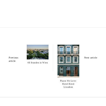
Previous
Next article
article
48 Stunden in Wien
Places We Love:
Hotel Hotel
Lissabon