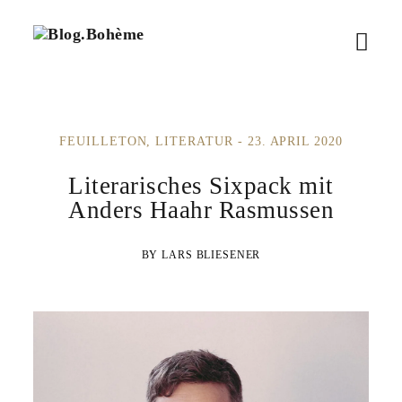
B
M
l
o
e
g
.
n
B
FEUILLETON
LITERATUR
23. APRIL 2020
ü
o
h
ö
Literarisches Sixpack mit
è
m
Anders Haahr Rasmussen
f
e
f
LARS BLIESENER
n
e
n