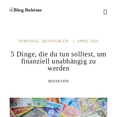
B
M
l
o
e
g
.
n
B
PERSONAL
RESSOURCEN
1. APRIL 2020
ü
o
h
ö
5 Dinge, die du tun solltest, um
è
m
finanziell unabhängig zu
f
e
werden
f
REDAKTION
n
e
n