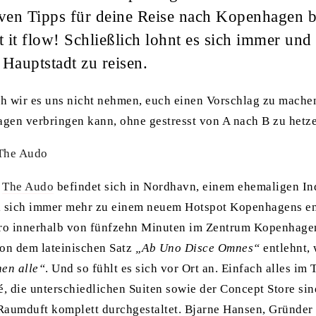
iven Tipps für deine Reise nach Kopenhagen be
t it flow! Schließlich lohnt es sich immer un
 Hauptstadt zu reisen.
h wir es uns nicht nehmen, euch einen Vorschlag zu mach
gen verbringen kann, ohne gestresst von A nach B zu hetz
 The Audo
l
The Audo
befindet sich in Nordhavn, einem ehemaligen In
l sich immer mehr zu einem neuem Hotspot Kopenhagens en
tro innerhalb von fünfzehn Minuten im Zentrum Kopenhage
on dem lateinischen Satz
„Ab Uno Disce Omnes“
entlehnt, 
nen alle“
. Und so fühlt es sich vor Ort an. Einfach alles im 
é, die unterschiedlichen Suiten sowie der Concept Store si
Raumduft komplett durchgestaltet. Bjarne Hansen, Gründer