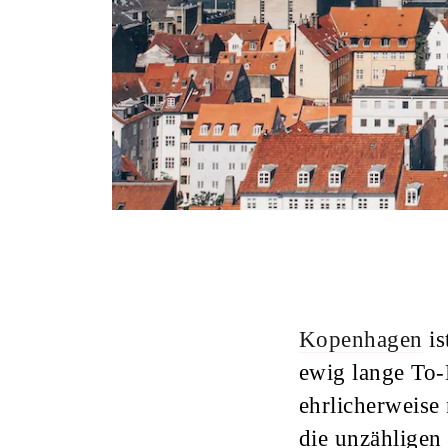
Kopenhagen
is
ewig lange To-
ehrlicherweise
die unzählige