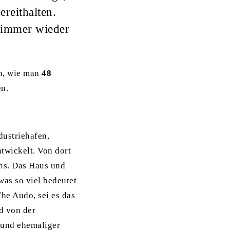
reithalten.
d immer wieder
en, wie man
48
en.
dustriehafen,
twickelt. Von dort
ns. Das Haus und
was so viel bedeutet
The Audo, sei es das
nd von der
 und ehemaliger