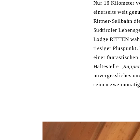
Nur 16 Kilometer vo
einerseits weit gen
Rittner-Seilbahn d
Südtiroler Lebensg
Lodge RITTEN währen
riesiger Pluspunkt.
einer fantastischen
Haltestelle
„Rapper
unvergessliches un
seinen zweimonatige