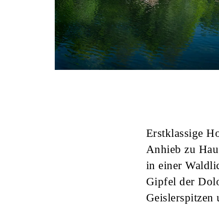
Erstklassige Ho
Anhieb zu Haus
in einer Waldl
Gipfel der Dol
Geislerspitze