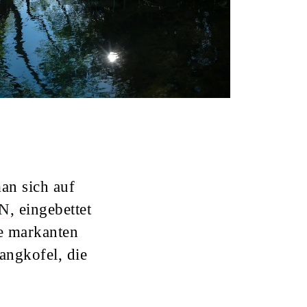
man sich auf
EN
, eingebettet
ie markanten
angkofel, die