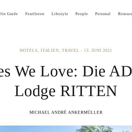
Impressum
Kontakt
Kooperation
Now
rlin Guide
Feuilleton
Lifestyle
People
Personal
Resour
HOTELS
ITALIEN
TRAVEL
13. JUNI 2021
ces We Love: Die A
Lodge RITTEN
MICHAEL ANDRÉ ANKERMÜLLER