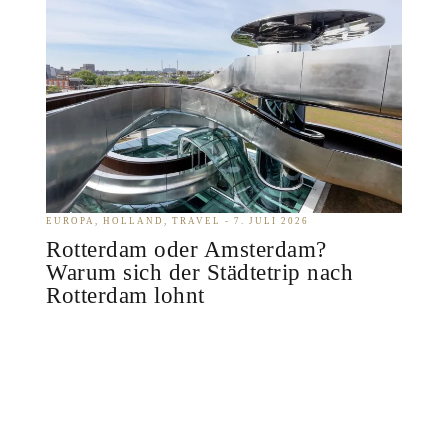
EUROPA
HOLLAND
TRAVEL
7. JULI 2026
Rotterdam oder Amsterdam?
Warum sich der Städtetrip nach
Rotterdam lohnt
MICHAEL ANDRÉ ANKERMÜLLER
Wer mit dem Amsterdam-Bild im Kopf anreist,
könnte enttäuscht sein: geneigte Giebelhäuser,
verwinkelte Gassen, in denen man sich gut und
gerne verläuft, Grachten an jeder…