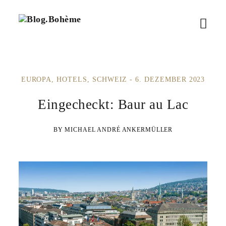
B
M
l
o
e
g
.
n
B
EUROPA
HOTELS
SCHWEIZ
6. DEZEMBER 2023
ü
o
h
ö
Eingecheckt: Baur au Lac
è
m
f
e
MICHAEL ANDRÉ ANKERMÜLLER
f
n
e
n