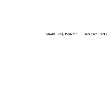
About Blog Bohème
Datenschutze
COPYRIGHT © BLOG