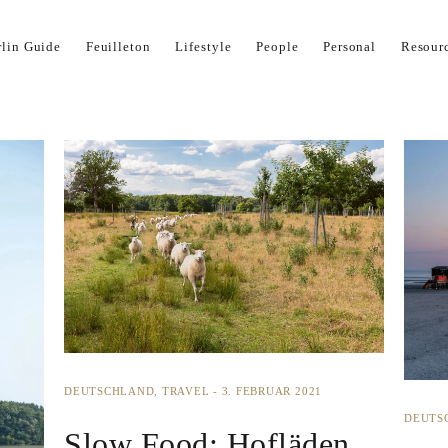
Impressum
Kontakt
Kooperation
Now
rlin Guide
Feuilleton
Lifestyle
People
Personal
Resour
DEUTSCHLAND
TRAVEL
3. FEBRUAR 2021
DEUTS
Slow Food: Hofläden