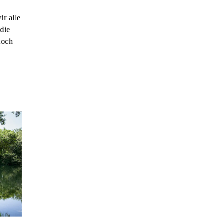
r alle
die
hoch