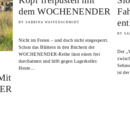
Kopf freipusten mit
Slo
dem WOCHENENDER
Fah
ent
SABRINA WAFFENSCHMIDT
SA
Nicht im Freien – und doch nicht eingesperrt.
Schon das Blättern in den Büchern der
Der „
WOCHENENDER-Reihe lässt einen frei
zwisc
durchatmen und hilft gegen Lagerkoller.
Sehnsu
Heute…
ist de
Mit
ER