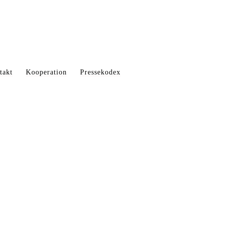
takt
Kooperation
Pressekodex
HTLICH GESCHÜTZT.