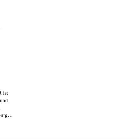
m
ist
 und
m
mburg…