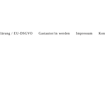
rklärung / EU-DSGVO
Gastautor/in werden
Impressum
Kon
 BOHEME 2014-2026 || ALLE INHALTE DIESER SEITE SIND URHEBERREC