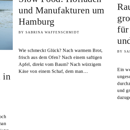
Rau
und Manufakturen um
gro
Hamburg
für
SABRINA WAFFENSCHMIDT
und
Wie schmeckt Glück? Nach warmem Brot,
SA
frisch aus dem Ofen? Nach einem saftigen
Apfel, direkt vom Baum? Nach würzigem
Ein we
Käse von einem Schaf, dem man…
 in
ungesc
durchz
und gr
dazuge
och
man