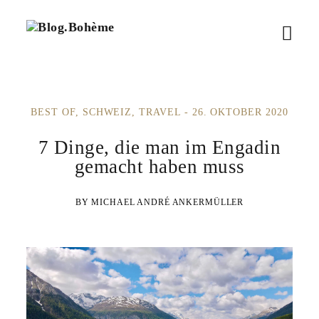
B
M
l
o
e
g
.
n
B
BEST OF
SCHWEIZ
TRAVEL
26. OKTOBER 2020
ü
o
h
ö
7 Dinge, die man im Engadin
è
m
gemacht haben muss
f
e
f
MICHAEL ANDRÉ ANKERMÜLLER
n
e
n