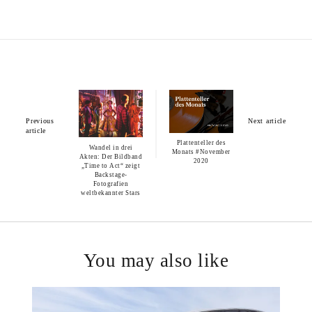
Previous
Next article
article
Plattenteller des
Wandel in drei
Monats #November
Akten: Der Bildband
2020
„Time to Act“ zeigt
Backstage-
Fotografien
weltbekannter Stars
You may also like