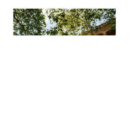
BEST OF
DEUTSCHLAND
EUROPA
TRAVEL
17. JUNI
2026
Baden-Baden: Hochkultur im
Kleinformat
MICHAEL ANDRÉ ANKERMÜLLER
In Baden-Baden hat das Verlässliche Vorrang vor
dem Lauten. Die Stadt am Nordrand des