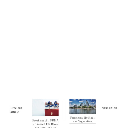
Previous
Next article
article
Frankfurt: die Stadt
Sneakersucht: PUMA
der Gegensätze
x Limited Edt Blaze
of Glory „SG50“