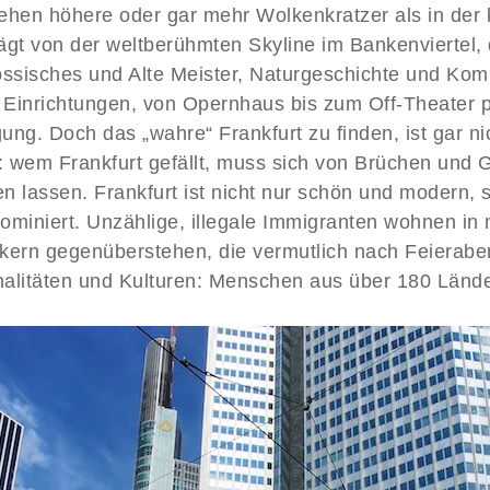
ehen höhere oder gar mehr Wolkenkratzer als in der 
ägt von der weltberühmten Skyline im Bankenviertel, 
ssisches und Alte Meister, Naturgeschichte und Komm
er Einrichtungen, von Opernhaus bis zum Off-Theater 
ung. Doch das „wahre“ Frankfurt zu finden, ist gar nic
r: wem Frankfurt gefällt, muss sich von Brüchen und
ren lassen. Frankfurt ist nicht nur schön und modern
miniert. Unzählige, illegale Immigranten wohnen in 
kern gegenüberstehen, die vermutlich nach Feierabend
alitäten und Kulturen: Menschen aus über 180 Länder