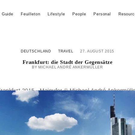
Impressum
Kontakt
Kooperation
Now
n Guide
Feuilleton
Lifestyle
People
Personal
Resourc
DEUTSCHLAND
TRAVEL
27. AUGUST 2015
Frankfurt: die Stadt der Gegensätze
MICHAEL ANDRÉ ANKERMÜLLER
rankfurt 2015 - Mainufer © Michael André Ankermüll