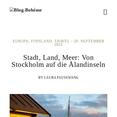
B
M
l
o
e
g
.
n
B
EUROPA
FINNLAND
TRAVEL
20. SEPTEMBER
ü
o
2022
h
ö
è
Stadt, Land, Meer: Von
m
f
Stockholm auf die Ålandinseln
e
f
LAURA PAUSEWANG
n
e
n