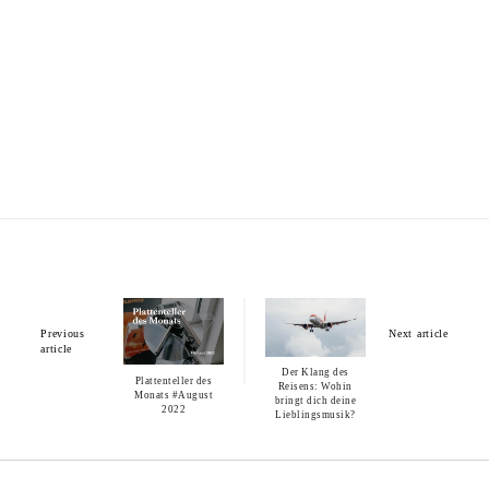
Previous
Next article
article
Der Klang des
Plattenteller des
Reisens: Wohin
Monats #August
bringt dich deine
2022
Lieblingsmusik?