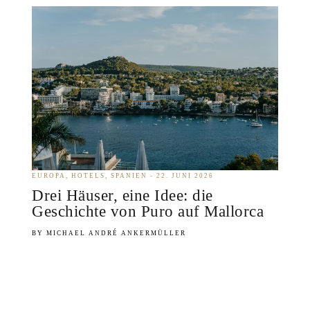
EUROPA
HOTELS
SPANIEN
22. JUNI 2026
Drei Häuser, eine Idee: die
Geschichte von Puro auf Mallorca
MICHAEL ANDRÉ ANKERMÜLLER
Auf Mallorca gilt Neubau schnell als Maß für das
Neue. Die Puro Group widerlegt das auf ihre eigene
Art: Ihre interessanteste Geschichte schreibt sie
nicht…