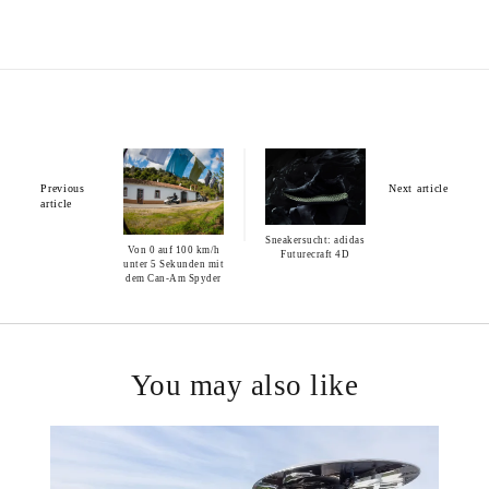
Previous
Next article
article
Sneakersucht: adidas
Von 0 auf 100 km/h
Futurecraft 4D
unter 5 Sekunden mit
dem Can-Am Spyder
You may also like