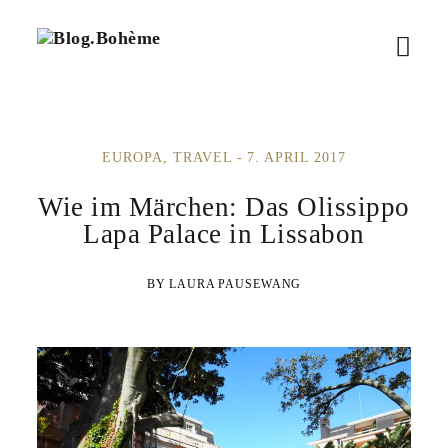
B
M
l
o
e
g
.
n
B
EUROPA
TRAVEL
7. APRIL 2017
ü
o
h
ö
Wie im Märchen: Das Olissippo
è
m
Lapa Palace in Lissabon
f
e
f
LAURA PAUSEWANG
n
e
n