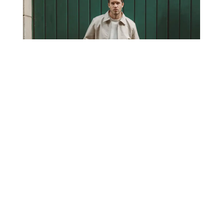
ANZEIGE
FASHION
SNEAKERS
22. JUNI 2025
Warum Sneakers bei Schuhen eine
zentrale Rolle spielen