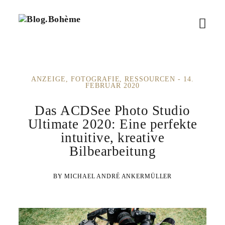
B
M
l
o
e
g
.
n
B
ANZEIGE
FOTOGRAFIE
RESSOURCEN
14.
ü
o
FEBRUAR 2020
h
ö
è
Das ACDSee Photo Studio
m
f
Ultimate 2020: Eine perfekte
e
intuitive, kreative
f
Bilbearbeitung
n
MICHAEL ANDRÉ ANKERMÜLLER
e
n