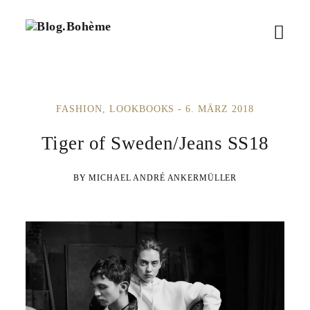
B
M
l
o
e
g
.
n
B
FASHION
LOOKBOOKS
6. MÄRZ 2018
ü
o
h
ö
Tiger of Sweden/Jeans SS18
è
m
f
e
MICHAEL ANDRÉ ANKERMÜLLER
f
n
e
n