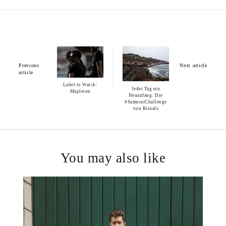
Previous
Next article
article
Label to Watch:
Jeder Tag ein
Mapleton
Neuanfang: Die
#SamuraiChallenge
von Rituals
You may also like