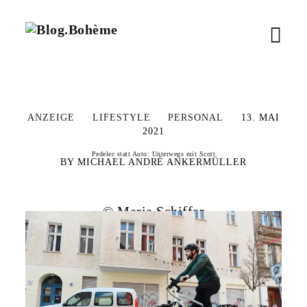
B
M
l
o
e
g
.
n
B
ANZEIGE
LIFESTYLE
PERSONAL
13. MAI
o
ü
2021
h
è
ö
Pedelec statt Auto: Unterwegs mit Scott
MICHAEL ANDRÉ ANKERMÜLLER
m
e
f
© Maria Schiffer
f
n
e