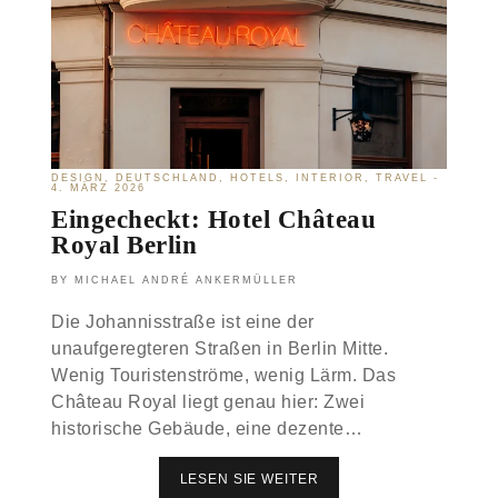
E
D
E
S
I
G
N
D
E
N
DESIGN
DEUTSCHLAND
HOTELS
INTERIOR
TRAVEL
4. MÄRZ 2026
S
Ü
Eingecheckt: Hotel Château
D
Royal Berlin
E
N
MICHAEL ANDRÉ ANKERMÜLLER
G
R
Die Johannisstraße ist eine der
A
N
unaufgeregteren Straßen in Berlin Mitte.
C
Wenig Touristenströme, wenig Lärm. Das
A
Château Royal liegt genau hier: Zwei
N
A
historische Gebäude, eine dezente…
R
I
A
LESEN SIE WEITER
E
S