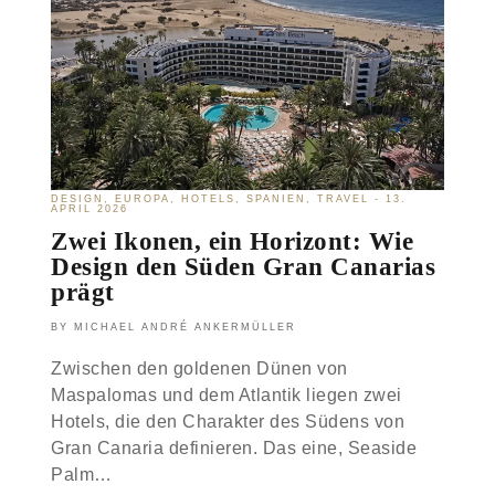
A
Y
E
R
I
S
C
H
E
R
H
DESIGN
EUROPA
HOTELS
SPANIEN
TRAVEL
13.
APRIL 2026
O
Zwei Ikonen, ein Horizont: Wie
F
:
Design den Süden Gran Canarias
A
prägt
X
E
L
MICHAEL ANDRÉ ANKERMÜLLER
V
Zwischen den goldenen Dünen von
E
R
Maspalomas und dem Atlantik liegen zwei
V
Hotels, die den Charakter des Südens von
O
O
Gran Canaria definieren. Das eine, Seaside
R
Palm…
D