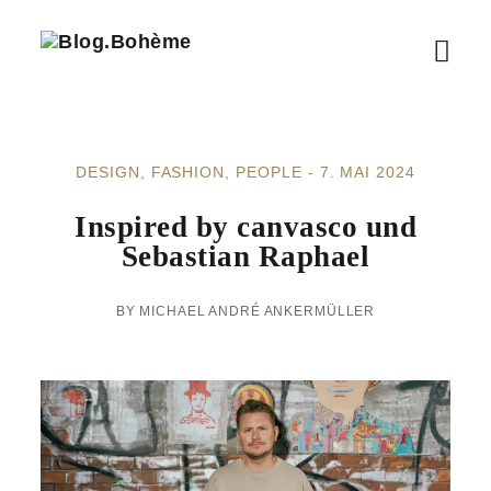
B
M
l
o
e
g
.
n
B
DESIGN
FASHION
PEOPLE
7. MAI 2024
ü
o
h
ö
Inspired by canvasco und
è
m
Sebastian Raphael
f
e
f
MICHAEL ANDRÉ ANKERMÜLLER
n
e
n