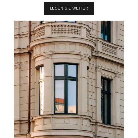
T
S
LESEN SIE WEITER
Z
G
W
E
E
S
I
A
I
M
K
T
O
K
N
U
E
N
N
S
,
T
E
W
I
E
N
R
H
K
O
R
I
Z
O
N
T
:
W
I