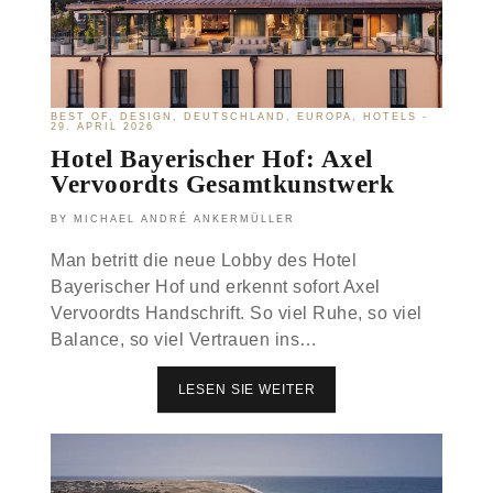
BEST OF
DESIGN
DEUTSCHLAND
EUROPA
HOTELS
29. APRIL 2026
Hotel Bayerischer Hof: Axel
Vervoordts Gesamtkunstwerk
MICHAEL ANDRÉ ANKERMÜLLER
Man betritt die neue Lobby des Hotel
Bayerischer Hof und erkennt sofort Axel
Vervoordts Handschrift. So viel Ruhe, so viel
Balance, so viel Vertrauen ins…
LESEN SIE WEITER
H
O
T
E
L
B