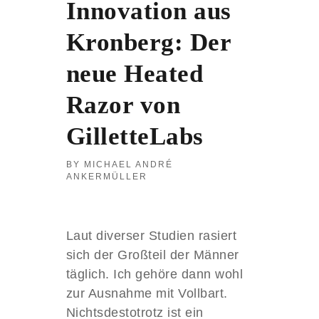
J
Innovation aus
E
N
Kronberg: Der
S
E
neue Heated
I
T
Razor von
S
V
GilletteLabs
O
N
P
MICHAEL ANDRÉ
R
ANKERMÜLLER
A
G
U
N
Laut diverser Studien rasiert
D
sich der Großteil der Männer
W
I
täglich. Ich gehöre dann wohl
E
zur Ausnahme mit Vollbart.
N
Nichtsdestotrotz ist ein