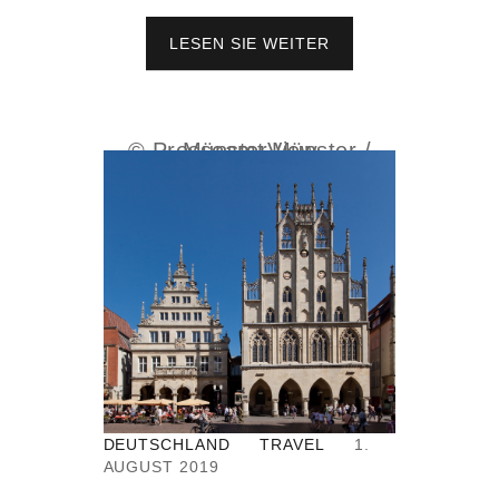
LESEN SIE WEITER
U
N
T
E
R
© Presseamt Münster / MünsterView
W
E
G
S
I
N
N
O
O
R
D
-
B
DEUTSCHLAND
TRAVEL
1.
R
AUGUST 2019
A
B