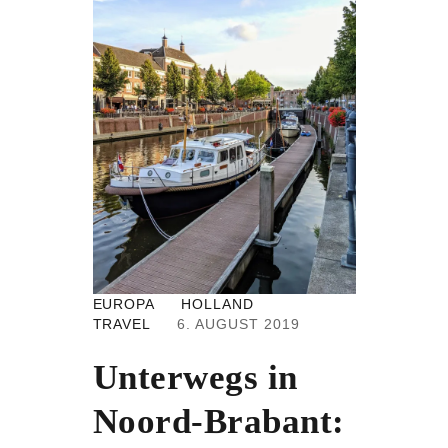
F
E
S
T
I
V
A
L
2
0
1
9
:
B
E
EUROPA
HOLLAND
M
TRAVEL
6. AUGUST 2019
E
R
Unterwegs in
K
E
N
Noord-Brabant:
S
W