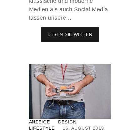
klassische und moderne
Medien als auch Social Media
lassen unsere…
LESEN SIE WEITER
D
I
E
S
T
A
D
T
B
R
Ü
N
N
O
D
ANZEIGE
DESIGN
E
LIFESTYLE
16. AUGUST 2019
R