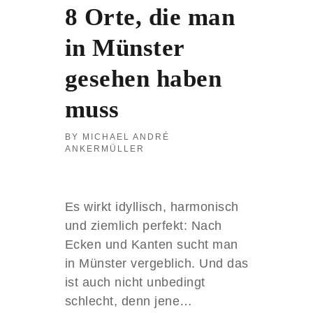
A
8 Orte, die man
N
T
in Münster
:
S
gesehen haben
T
R
muss
E
E
T
MICHAEL ANDRÉ
A
ANKERMÜLLER
R
T
,
V
Es wirkt idyllisch, harmonisch
A
und ziemlich perfekt: Nach
N
Ecken und Kanten sucht man
G
O
in Münster vergeblich. Und das
G
ist auch nicht unbedingt
H
schlecht, denn jene…
U