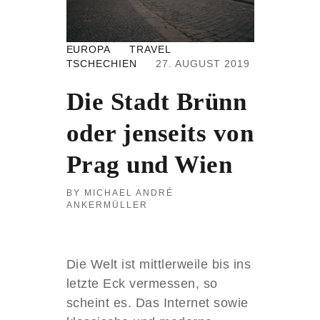
S
N
E
EUROPA
TRAVEL
U
TSCHECHIEN
27. AUGUST 2019
E
F
Die Stadt Brünn
A
I
R
oder jenseits von
P
H
Prag und Wien
O
N
MICHAEL ANDRÉ
E
ANKERMÜLLER
3
Die Welt ist mittlerweile bis ins
letzte Eck vermessen, so
scheint es. Das Internet sowie