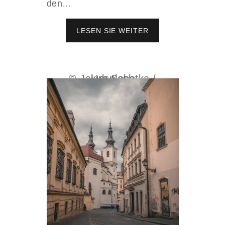
den…
LESEN SIE WEITER
E
N
D
L
I
© Jakub Sobotka / Unsplash
C
H
E
R
H
Ä
L
T
L
I
C
H
:
D
A