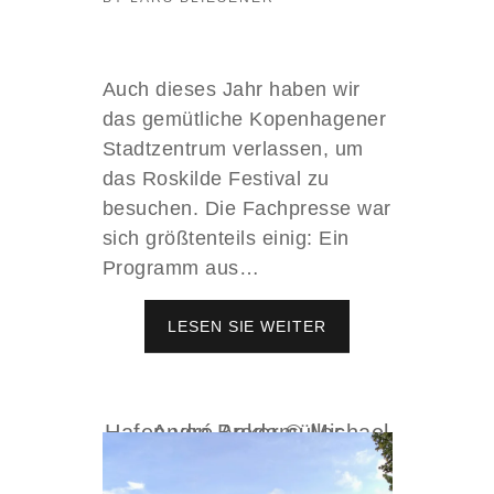
Auch dieses Jahr haben wir
das gemütliche Kopenhagener
Stadtzentrum verlassen, um
das Roskilde Festival zu
besuchen. Die Fachpresse war
sich größtenteils einig: Ein
Programm aus…
LESEN SIE WEITER
R
O
S
K
I
Hafen von Breda © Michael André Ankermüller
L
D
E