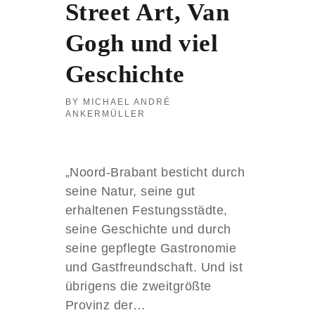
Street Art, Van
E
R
Gogh und viel
T
E
Geschichte
M
O
M
MICHAEL ANDRÉ
E
ANKERMÜLLER
N
T
E
„Noord-Brabant besticht durch
seine Natur, seine gut
erhaltenen Festungsstädte,
seine Geschichte und durch
seine gepflegte Gastronomie
und Gastfreundschaft. Und ist
übrigens die zweitgrößte
Provinz der…