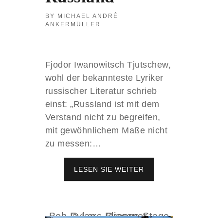
R
G
MICHAEL ANDRÉ
:
ANKERMÜLLER
D
E
R
N
Fjodor Iwanowitsch Tjutschew,
E
wohl der bekannteste Lyriker
U
E
russischer Literatur schrieb
H
einst: „Russland ist mit dem
E
Verstand nicht zu begreifen,
A
T
mit gewöhnlichem Maße nicht
E
zu messen:…
D
R
A
LESEN SIE WEITER
W
Z
I
O
R
R
F
V
A
Bob Dylan - Orange Stage © Lars Bliesener
O