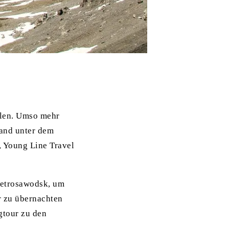
llen. Umso mehr
land unter dem
 Young Line Travel
Petrosawodsk, um
r zu übernachten
gtour zu den