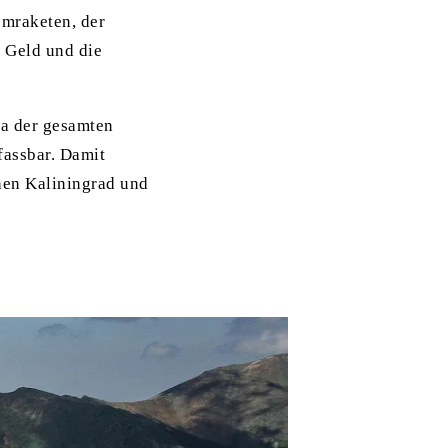
omraketen, der
l Geld und die
wa der gesamten
fassbar. Damit
hen Kaliningrad und