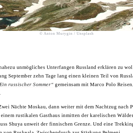
© Anton Murygin / Unsplash
 nahezu unmögliches Unterfangen Russland erklären zu wo
fang September zehn Tage lang einen kleinen Teil von Russ
Ein russischer Sommer“
gemeinsam mit Marco Polo Reisen,
.
Zwei Nächte Moskau, dann weiter mit dem Nachtzug nach 
 einem rustikalen Gasthaus inmitten der karelischen Wälde
luss Shuya unweit der finnischen Grenze. Und eine Trekkin
 von Ruskeala. Zwischendurch zur Stärkung Pelmeni.