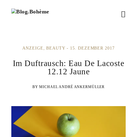
B
M
l
o
e
g
.
n
B
ANZEIGE
BEAUTY
15. DEZEMBER 2017
ü
o
h
ö
Im Duftrausch: Eau De Lacoste
è
m
12.12 Jaune
f
e
f
MICHAEL ANDRÉ ANKERMÜLLER
n
e
n