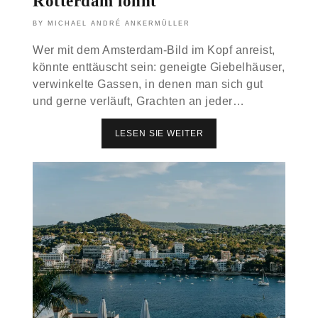
Rotterdam lohnt
MICHAEL ANDRÉ ANKERMÜLLER
Wer mit dem Amsterdam-Bild im Kopf anreist,
könnte enttäuscht sein: geneigte Giebelhäuser,
verwinkelte Gassen, in denen man sich gut
und gerne verläuft, Grachten an jeder…
LESEN SIE WEITER
R
O
T
T
E
R
D
A
M
O
D
E
R
A
M
S