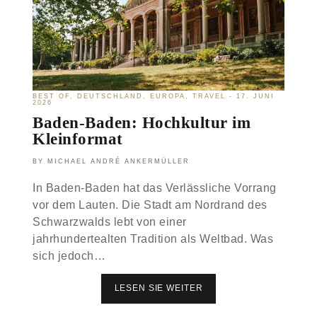
R
,
I
E
P
I
N
N
A
E
C
I
H
D
R
E
BEST OF
DEUTSCHLAND
EUROPA
TRAVEL
17. JUNI
O
E
2026
T
:
Baden-Baden: Hochkultur im
T
D
Kleinformat
E
I
R
E
D
G
MICHAEL ANDRÉ ANKERMÜLLER
A
E
M
S
In Baden-Baden hat das Verlässliche Vorrang
L
C
vor dem Lauten. Die Stadt am Nordrand des
O
H
Schwarzwalds lebt von einer
H
I
N
C
jahrhundertealten Tradition als Weltbad. Was
T
H
sich jedoch…
T
E
V
LESEN SIE WEITER
B
O
A
N
D