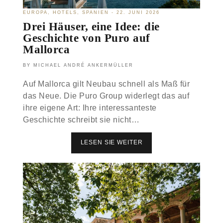
T
EUROPA
HOTELS
SPANIEN
22. JUNI 2026
E
R
Drei Häuser, eine Idee: die
D
Geschichte von Puro auf
A
Mallorca
M
?
W
MICHAEL ANDRÉ ANKERMÜLLER
A
R
Auf Mallorca gilt Neubau schnell als Maß für
U
das Neue. Die Puro Group widerlegt das auf
M
ihre eigene Art: Ihre interessanteste
S
I
Geschichte schreibt sie nicht…
C
H
D
LESEN SIE WEITER
D
E
R
R
E
S
I
T
H
Ä
Ä
D
U
T
S
E
E
T
R