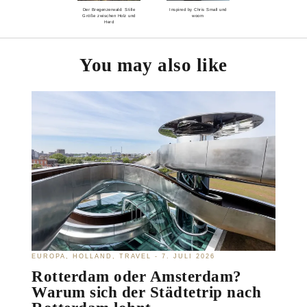
Der Bregenzerwald: Stille
Inspired by Chris Small und
Größe zwischen Holz und
woom
Herd
You may also like
EUROPA
HOLLAND
TRAVEL
7. JULI 2026
Rotterdam oder Amsterdam?
Warum sich der Städtetrip nach