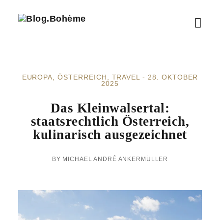
B
M
l
o
e
g
.
n
B
EUROPA
ÖSTERREICH
TRAVEL
28. OKTOBER
ü
o
2025
h
ö
è
Das Kleinwalsertal:
m
f
staatsrechtlich Österreich,
e
kulinarisch ausgezeichnet
f
n
MICHAEL ANDRÉ ANKERMÜLLER
e
n