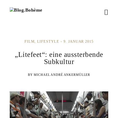
B
M
l
o
e
g
.
n
B
FILM
LIFESTYLE
9. JANUAR 2015
ü
o
h
ö
„Litefeet“: eine aussterbende
è
m
Subkultur
f
e
f
MICHAEL ANDRÉ ANKERMÜLLER
n
e
n