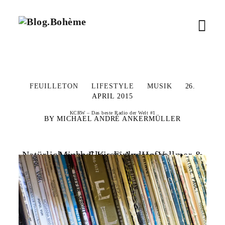
B
M
l
o
e
g
.
n
B
FEUILLETON
LIFESTYLE
MUSIK
26.
o
ü
APRIL 2015
h
è
ö
KCRW – Das beste Radio der Welt #1
MICHAEL ANDRÉ ANKERMÜLLER
m
e
f
Natürlich auch Elvis © Andrea Vollmer & Michael Kuchinke-Hofer
f
n
e