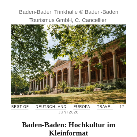
M
O
Baden-Baden Trinkhalle © Baden-Baden
D
Tourismus GmbH, C. Cancellieri
E
R
A
M
S
T
E
R
D
A
M
?
W
A
R
U
M
BEST OF
DEUTSCHLAND
EUROPA
TRAVEL
17.
S
JUNI 2026
I
C
Baden-Baden: Hochkultur im
H
D
Kleinformat
E