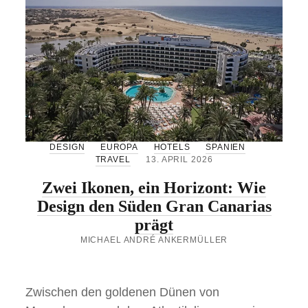
H
O
N
C
T
H
K
U
L
T
U
R
I
M
K
DESIGN
EUROPA
HOTELS
SPANIEN
L
TRAVEL
13. APRIL 2026
E
I
Zwei Ikonen, ein Horizont: Wie
N
F
Design den Süden Gran Canarias
O
R
prägt
M
MICHAEL ANDRÉ ANKERMÜLLER
A
T
Zwischen den goldenen Dünen von