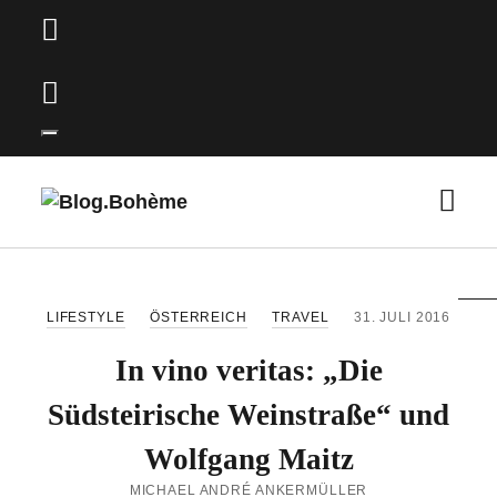
o
p
e
o
n
p
m
e
e
n
M
B
n
m
e
l
u
e
n
o
n
ü
g
u
ö
LIFESTYLE
ÖSTERREICH
TRAVEL
31. JULI 2016
.
f
B
In vino veritas: „Die
f
o
n
Südsteirische Weinstraße“ und
h
e
è
Wolfgang Maitz
n
m
MICHAEL ANDRÉ ANKERMÜLLER