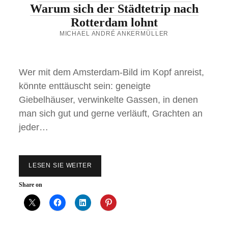
Warum sich der Städtetrip nach
Rotterdam lohnt
MICHAEL ANDRÉ ANKERMÜLLER
Wer mit dem Amsterdam-Bild im Kopf anreist,
könnte enttäuscht sein: geneigte
Giebelhäuser, verwinkelte Gassen, in denen
man sich gut und gerne verläuft, Grachten an
jeder…
LESEN SIE WEITER
R
O
T
Share on
T
E
R
D
A