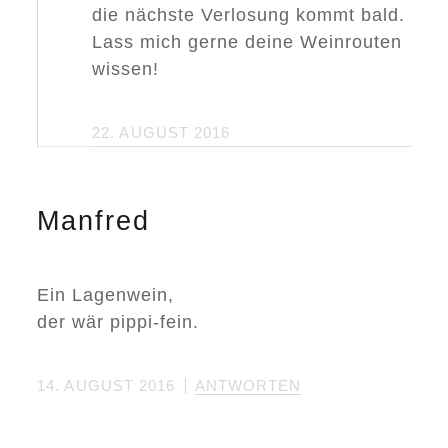
die nächste Verlosung kommt bald.
C
A
Lass mich gerne deine Weinrouten
N
A
wissen!
R
I
A
S
22. AUGUST 2016
P
R
Ä
G
Manfred
T
Ein Lagenwein,
der wär pippi-fein.
14. AUGUST 2016
ANTWORTEN