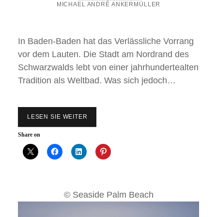
R
MICHAEL ANDRÉ ANKERMÜLLER
S
T
Ä
D
In Baden-Baden hat das Verlässliche Vorrang
T
vor dem Lauten. Die Stadt am Nordrand des
E
T
Schwarzwalds lebt von einer jahrhundertealten
R
I
Tradition als Weltbad. Was sich jedoch…
P
N
A
C
LESEN SIE WEITER
B
H
A
R
D
Share on
O
E
T
N
T
-
E
B
R
A
D
D
A
E
M
© Seaside Palm Beach
N
L
:
O
H