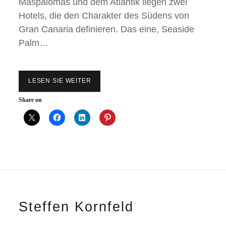
Maspalomas und dem Atlantik liegen zwei
Hotels, die den Charakter des Südens von
Gran Canaria definieren. Das eine, Seaside
Palm…
LESEN SIE WEITER
Z
W
E
Share on
I
I
K
O
N
E
N
,
E
I
N
H
Steffen Kornfeld
O
R