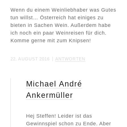
I
Z
Wenn du einem Weinliebhaber was Gutes
O
N
tun willst… Österreich hat einiges zu
T
bieten in Sachen Wein. Außerdem habe
:
W
ich noch ein paar Weinreisen für dich.
I
E
Komme gerne mit zum Knipsen!
D
E
S
I
22. AUGUST 2016
ANTWORTEN
G
N
D
E
Michael André
N
S
Ü
Ankermüller
D
E
N
G
Hej Steffen! Leider ist das
R
A
Gewinnspiel schon zu Ende. Aber
N