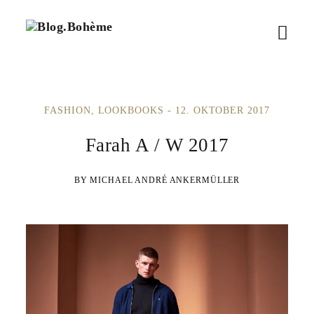
B
M
l
o
e
g
.
n
B
FASHION
LOOKBOOKS
12. OKTOBER 2017
ü
o
h
ö
Farah A / W 2017
è
m
f
e
MICHAEL ANDRÉ ANKERMÜLLER
f
n
e
n