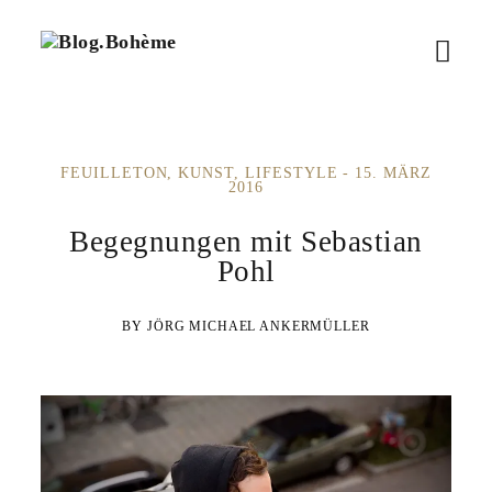
B
M
l
o
e
g
.
n
B
FEUILLETON
KUNST
LIFESTYLE
15. MÄRZ
ü
o
2016
h
ö
è
Begegnungen mit Sebastian
m
f
Pohl
e
f
JÖRG MICHAEL ANKERMÜLLER
n
e
n