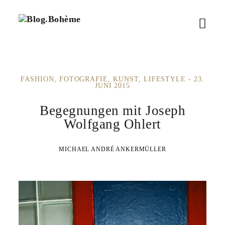
B
M
l
o
e
g
.
n
B
FASHION
FOTOGRAFIE
KUNST
LIFESTYLE
23.
ü
o
JUNI 2015
h
ö
è
Begegnungen mit Joseph
m
f
Wolfgang Ohlert
e
f
MICHAEL ANDRÉ ANKERMÜLLER
n
e
n