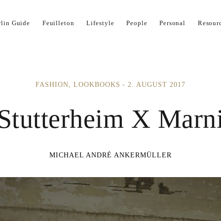
Impressum
Kontakt
Kooperation
Now
rlin Guide
Feuilleton
Lifestyle
People
Personal
Resour
FASHION
LOOKBOOKS
2. AUGUST 2017
Stutterheim X Marn
MICHAEL ANDRÉ ANKERMÜLLER