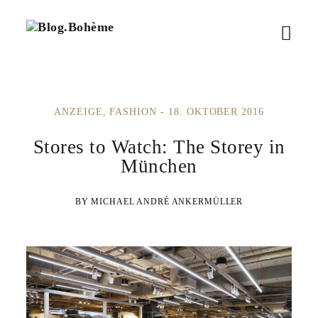
B
M
l
o
e
g
.
n
B
ANZEIGE
FASHION
18. OKTOBER 2016
ü
o
h
ö
Stores to Watch: The Storey in
è
m
München
f
e
f
MICHAEL ANDRÉ ANKERMÜLLER
n
e
n