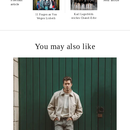
Previous
Next article
article
Karl Lagerfelds
11 Fragen an Von
reiches Chanel-Erbe
Wegen Lisbeth
You may also like