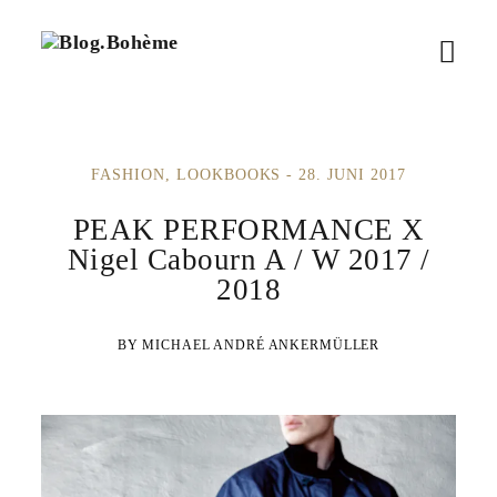
B
M
l
o
e
g
.
n
B
FASHION
LOOKBOOKS
28. JUNI 2017
ü
o
h
ö
PEAK PERFORMANCE X
è
m
Nigel Cabourn A / W 2017 /
f
e
2018
f
MICHAEL ANDRÉ ANKERMÜLLER
n
e
n