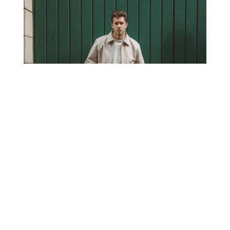
ANZEIGE
FASHION
SNEAKERS
22. JUNI 2025
Warum Sneakers bei Schuhen eine