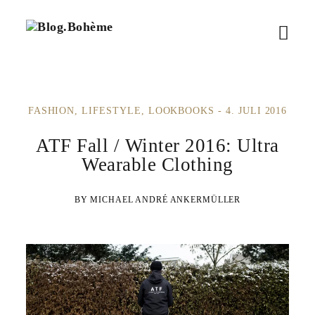
B
M
l
o
e
g
.
n
B
FASHION
LIFESTYLE
LOOKBOOKS
4. JULI 2016
ü
o
h
ö
ATF Fall / Winter 2016: Ultra
è
m
Wearable Clothing
f
e
f
MICHAEL ANDRÉ ANKERMÜLLER
n
e
n