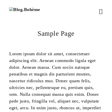
B
M
l
o
e
g
.
n
Sample Page
B
ü
o
h
ö
è
Lorem ipsum dolor sit amet, consectetuer
m
adipiscing elit. Aenean commodo ligula eget
f
e
dolor. Aenean massa. Cum sociis natoque
f
penatibus et magnis dis parturient montes,
n
nascetur ridiculus mus. Donec quam felis,
ultricies nec, pellentesque eu, pretium quis,
e
sem. Nulla consequat massa quis enim. Donec
n
pede justo, fringilla vel, aliquet nec, vulputate
eget, arcu. In enim justo, rhoncus ut, imperdiet